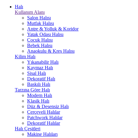
Halı
Kullanım Alanı
Salon Halısı
Mutfak Halısı
Antre & Yolluk & Koridor
Yatak Odası Halısı
Çocuk Halısı
Bebek Halısı
Anaokulu & Kreş Halısı
Kilim Halı
Yıkanabilir Halı
Kaymaz Halı
Sisal Halı
Dekoratif Halı
Baskılı Halı
Tarzına Göre Halı
Modern Halı
Klasik Halı
Düz & Desensiz Halı
Çerçeveli Halılar
Patchwork Halılar
Dekoratif Halılar
Halı Çeşitleri
Makine Halıları