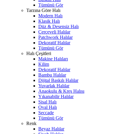
Tümünü Gör
Tarzına Göre Halı
Modern Halı
Klasik Halı
Düz & Desensiz Halı
Çerçeveli Halılar
Patchwork Halılar
Dekoratif Halılar
Tümünü Gör
Halı Çeşitleri
Makine Halıları
Kilim
Dekoratif Halılar
Bambu Halılar
Dijital Baskılı Halılar
Yuvarlak Halılar
Anaokulu & Kreş Halısı
Yıkanabilir Halılar
Sisal Halı
Oval Halı
Seccade
Tümünü Gör
Renk
Beyaz Halılar