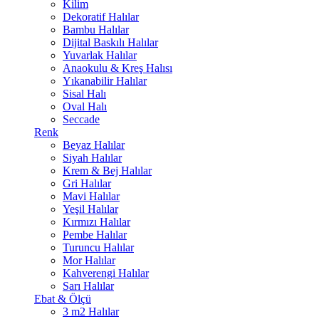
Kilim
Dekoratif Halılar
Bambu Halılar
Dijital Baskılı Halılar
Yuvarlak Halılar
Anaokulu & Kreş Halısı
Yıkanabilir Halılar
Sisal Halı
Oval Halı
Seccade
Renk
Beyaz Halılar
Siyah Halılar
Krem & Bej Halılar
Gri Halılar
Mavi Halılar
Yeşil Halılar
Kırmızı Halılar
Pembe Halılar
Turuncu Halılar
Mor Halılar
Kahverengi Halılar
Sarı Halılar
Ebat & Ölçü
3 m2 Halılar