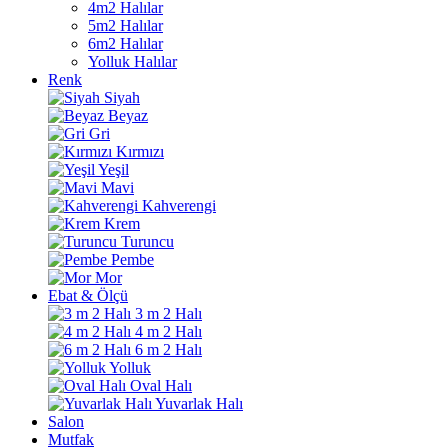
4m2 Halılar
5m2 Halılar
6m2 Halılar
Yolluk Halılar
Renk
Siyah
Beyaz
Gri
Kırmızı
Yeşil
Mavi
Kahverengi
Krem
Turuncu
Pembe
Mor
Ebat & Ölçü
3 m 2 Halı
4 m 2 Halı
6 m 2 Halı
Yolluk
Oval Halı
Yuvarlak Halı
Salon
Mutfak