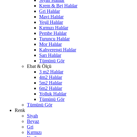
Siyah Halılar
Krem & Bej Halılar
Gri Halılar
Mavi Halılar
Yeşil Halılar
Kırmızı Halılar
Pembe Halılar
Turuncu Halılar
Mor Halılar
Kahverengi Halılar
Sarı Halılar
Tümünü Gör
Ebat & Ölçü
3 m2 Halılar
4m2 Halılar
5m2 Halılar
6m2 Halılar
Yolluk Halılar
Tümünü Gör
Tümünü Gör
Renk
Siyah
Beyaz
Gri
Kırmızı