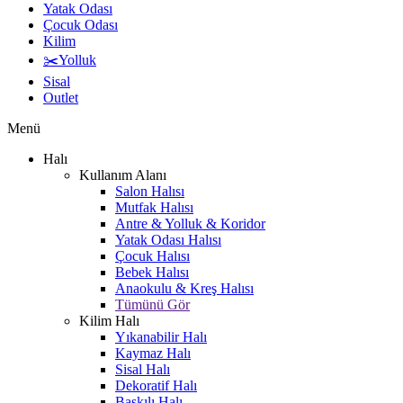
Yatak Odası
Çocuk Odası
Kilim
✂️Yolluk
Sisal
Outlet
Menü
Halı
Kullanım Alanı
Salon Halısı
Mutfak Halısı
Antre & Yolluk & Koridor
Yatak Odası Halısı
Çocuk Halısı
Bebek Halısı
Anaokulu & Kreş Halısı
Tümünü Gör
Kilim Halı
Yıkanabilir Halı
Kaymaz Halı
Sisal Halı
Dekoratif Halı
Baskılı Halı