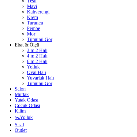
Yeşil
Mavi
Kahverengi
Krem
Turuncu
Pembe
Mor
Tümünü Gör
Ebat & Ölçü
3 m 2 Halı
4 m 2 Halı
6 m 2 Halı
Yolluk
Oval Halı
Yuvarlak Halı
Tümünü Gör
Salon
Mutfak
Yatak Odası
Çocuk Odası
Kilim
✂️Yolluk
Sisal
Outlet