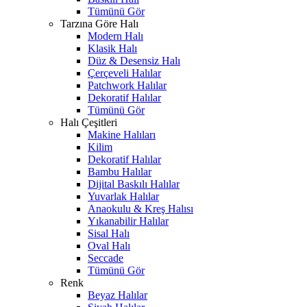
Tümünü Gör
Tarzına Göre Halı
Modern Halı
Klasik Halı
Düz & Desensiz Halı
Çerçeveli Halılar
Patchwork Halılar
Dekoratif Halılar
Tümünü Gör
Halı Çeşitleri
Makine Halıları
Kilim
Dekoratif Halılar
Bambu Halılar
Dijital Baskılı Halılar
Yuvarlak Halılar
Anaokulu & Kreş Halısı
Yıkanabilir Halılar
Sisal Halı
Oval Halı
Seccade
Tümünü Gör
Renk
Beyaz Halılar