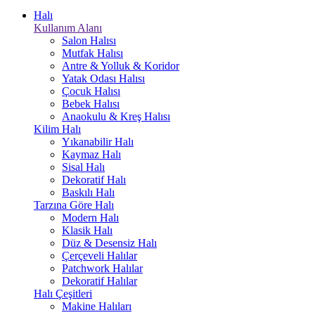
Halı
Kullanım Alanı
Salon Halısı
Mutfak Halısı
Antre & Yolluk & Koridor
Yatak Odası Halısı
Çocuk Halısı
Bebek Halısı
Anaokulu & Kreş Halısı
Kilim Halı
Yıkanabilir Halı
Kaymaz Halı
Sisal Halı
Dekoratif Halı
Baskılı Halı
Tarzına Göre Halı
Modern Halı
Klasik Halı
Düz & Desensiz Halı
Çerçeveli Halılar
Patchwork Halılar
Dekoratif Halılar
Halı Çeşitleri
Makine Halıları