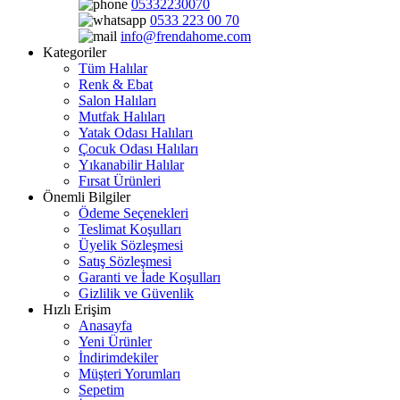
05332230070
0533 223 00 70
info@frendahome.com
Kategoriler
Tüm Halılar
Renk & Ebat
Salon Halıları
Mutfak Halıları
Yatak Odası Halıları
Çocuk Odası Halıları
Yıkanabilir Halılar
Fırsat Ürünleri
Önemli Bilgiler
Ödeme Seçenekleri
Teslimat Koşulları
Üyelik Sözleşmesi
Satış Sözleşmesi
Garanti ve İade Koşulları
Gizlilik ve Güvenlik
Hızlı Erişim
Anasayfa
Yeni Ürünler
İndirimdekiler
Müşteri Yorumları
Sepetim