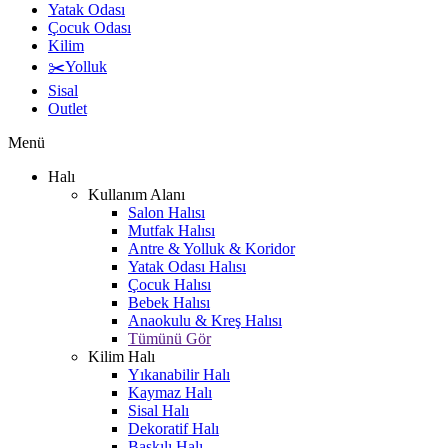
Yatak Odası
Çocuk Odası
Kilim
✂️Yolluk
Sisal
Outlet
Menü
Halı
Kullanım Alanı
Salon Halısı
Mutfak Halısı
Antre & Yolluk & Koridor
Yatak Odası Halısı
Çocuk Halısı
Bebek Halısı
Anaokulu & Kreş Halısı
Tümünü Gör
Kilim Halı
Yıkanabilir Halı
Kaymaz Halı
Sisal Halı
Dekoratif Halı
Baskılı Halı