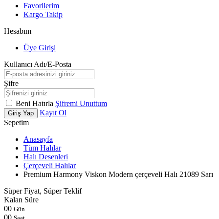
Favorilerim
Kargo Takip
Hesabım
Üye Girişi
Kullanıcı Adı/E-Posta
Şifre
Beni Hatırla
Şifremi Unuttum
Kayıt Ol
Giriş Yap
Sepetim
Anasayfa
Tüm Halılar
Halı Desenleri
Çerçeveli Halılar
Premium Harmony Viskon Modern çerçeveli Halı 21089 Sarı
Süper Fiyat, Süper Teklif
Kalan Süre
00
Gün
00
Saat