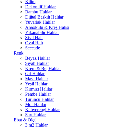
Kilim
Dekoratif Halılar
Bambu Halılar
Dijital Baskılı Halılar
Yuvarlak Halılar
Anaokulu & Kreş Halısı
Yıkanabilir Halılar
Sisal Halı
Oval Halı
Seccade
Renk
Beyaz Halılar
Siyah Halılar
Krem & Bej Halılar
Gri Halılar
Mavi Halılar
Yeşil Halılar
Kırmızı Halılar
Pembe Halılar
Turuncu Halılar
Mor Halılar
Kahverengi Halılar
Sarı Halılar
Ebat & Ölçü
3 m2 Halılar