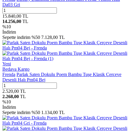
Da03 Gri
15.840,00
TL
14.256,00
TL
%
10
İndirim
Sepette indirim %50
7.128,00 TL
Yeni
Bedava Kargo
Frenda
Parlak Saten Dokulu Poem Bambu Tuşe Klasik Çerçeve
Desenli Halı Pm04 Bej
2.520,00
TL
2.268,00
TL
%
10
İndirim
Sepette indirim %50
1.134,00 TL