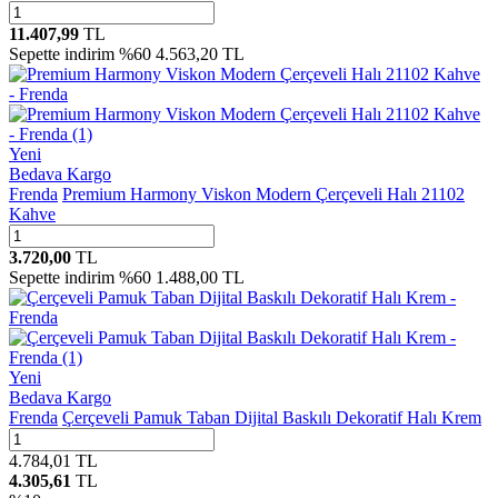
11.407,99
TL
Sepette indirim %60
4.563,20 TL
Yeni
Bedava Kargo
Frenda
Premium Harmony Viskon Modern Çerçeveli Halı 21102
Kahve
3.720,00
TL
Sepette indirim %60
1.488,00 TL
Yeni
Bedava Kargo
Frenda
Çerçeveli Pamuk Taban Dijital Baskılı Dekoratif Halı Krem
4.784,01
TL
4.305,61
TL