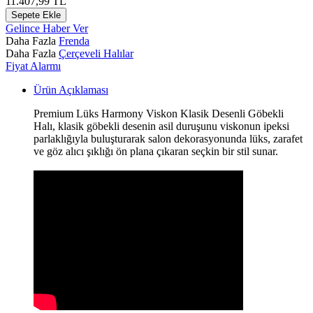
11.407,99
TL
Sepete Ekle
Gelince Haber Ver
Daha Fazla
Frenda
Daha Fazla
Çerçeveli Halılar
Fiyat Alarmı
Ürün Açıklaması
Premium Lüks Harmony Viskon Klasik Desenli Göbekli
Halı, klasik göbekli desenin asil duruşunu viskonun ipeksi
parlaklığıyla buluşturarak salon dekorasyonunda lüks, zarafet
ve göz alıcı şıklığı ön plana çıkaran seçkin bir stil sunar.