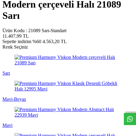
Modern çerçeveli Halı 21089
Sarı
Ürün Kodu :
21089 Sarı-Standart
11.407,99
TL
Sepette indirim %60
4.563,20
TL
Renk Seçiniz
Sarı
W
h
t
s
a
p
p
D
e
s
e
H
a
t
t
Mavi-Beyaz
Mavi