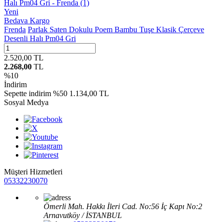
Yeni
Bedava Kargo
Frenda
Parlak Saten Dokulu Poem Bambu Tuşe Klasik Çerçeve
Desenli Halı Pm04 Gri
2.520,00
TL
2.268,00
TL
%
10
İndirim
Sepette indirim %50
1.134,00 TL
Sosyal Medya
Müşteri Hizmetleri
05332230070
Ömerli Mah. Hakkı İleri Cad. No:56 İç Kapı No:2
Arnavutköy / İSTANBUL