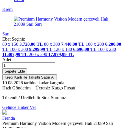
Krem
Sarı
Ebat Seçiniz
80 x 150
3.720,00 TL
80 x 300
7.440,00 TL
100 x 200
6.200,00
TL
100 x 300
9.299,99 TL
120 x 180
6.696,00 TL
160 x 230
11.407,99 TL
200 x 290
17.979,99 TL
Adet
Sepete Ekle
Kredi Kartı ile Taksitli Satın Al
10.08.2026
tarihine kadar kargoda
Hızlı Gönderim + Ücretsiz Kargo Fırsatı!
Tükendi / Üretilebilir Stok Sorunuz
Gelince Haber Ver
Frenda
Premium Harmony Viskon Modern çerçeveli Halı 21089 Sarı