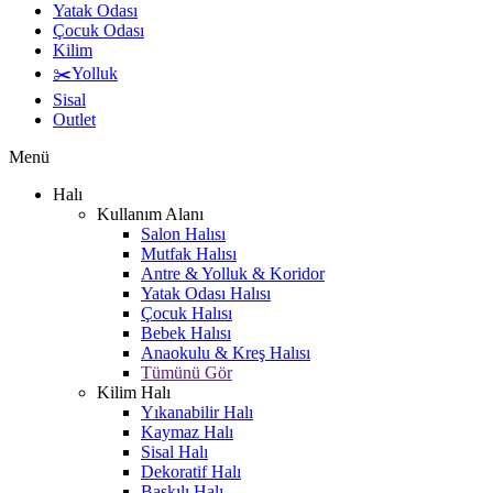
Yatak Odası
Çocuk Odası
Kilim
✂️Yolluk
Sisal
Outlet
Menü
Halı
Kullanım Alanı
Salon Halısı
Mutfak Halısı
Antre & Yolluk & Koridor
Yatak Odası Halısı
Çocuk Halısı
Bebek Halısı
Anaokulu & Kreş Halısı
Tümünü Gör
Kilim Halı
Yıkanabilir Halı
Kaymaz Halı
Sisal Halı
Dekoratif Halı
Baskılı Halı