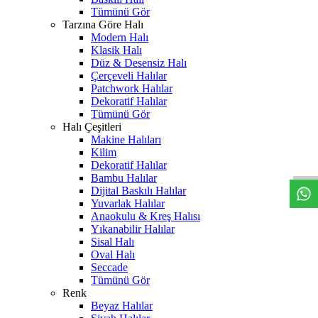
Tümünü Gör
Tarzına Göre Halı
Modern Halı
Klasik Halı
Düz & Desensiz Halı
Çerçeveli Halılar
Patchwork Halılar
Dekoratif Halılar
Tümünü Gör
Halı Çeşitleri
Makine Halıları
W
h
t
s
a
p
p
D
e
s
e
H
a
t
t
Kilim
Dekoratif Halılar
Bambu Halılar
Dijital Baskılı Halılar
Yuvarlak Halılar
Anaokulu & Kreş Halısı
Yıkanabilir Halılar
Sisal Halı
Oval Halı
Seccade
Tümünü Gör
Renk
Beyaz Halılar