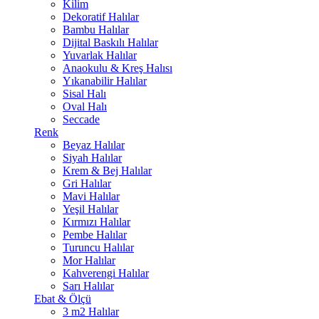
Kilim
Dekoratif Halılar
Bambu Halılar
Dijital Baskılı Halılar
Yuvarlak Halılar
Anaokulu & Kreş Halısı
Yıkanabilir Halılar
Sisal Halı
Oval Halı
Seccade
Renk
Beyaz Halılar
Siyah Halılar
Krem & Bej Halılar
Gri Halılar
Mavi Halılar
Yeşil Halılar
Kırmızı Halılar
Pembe Halılar
Turuncu Halılar
Mor Halılar
Kahverengi Halılar
Sarı Halılar
Ebat & Ölçü
3 m2 Halılar