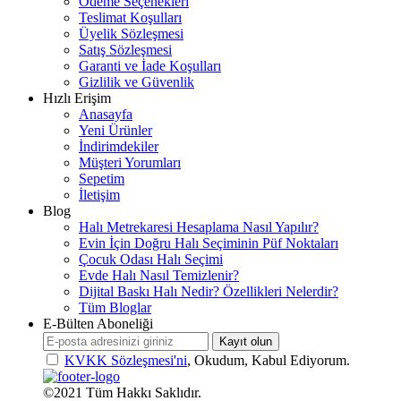
Ödeme Seçenekleri
Teslimat Koşulları
Üyelik Sözleşmesi
Satış Sözleşmesi
Garanti ve İade Koşulları
Gizlilik ve Güvenlik
Hızlı Erişim
Anasayfa
Yeni Ürünler
İndirimdekiler
Müşteri Yorumları
Sepetim
İletişim
Blog
Halı Metrekaresi Hesaplama Nasıl Yapılır?
Evin İçin Doğru Halı Seçiminin Püf Noktaları
Çocuk Odası Halı Seçimi
Evde Halı Nasıl Temizlenir?
Dijital Baskı Halı Nedir? Özellikleri Nelerdir?
Tüm Bloglar
E-Bülten Aboneliği
Kayıt olun
KVKK Sözleşmesi'ni
, Okudum, Kabul Ediyorum.
©2021 Tüm Hakkı Saklıdır.