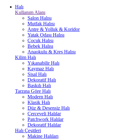
Halı
Kullanım Alanı
Salon Halısı
Mutfak Halısı
Antre & Yolluk & Koridor
Yatak Odası Halısı
Çocuk Halısı
Bebek Halısı
Anaokulu & Kreş Halısı
Kilim Halı
Yıkanabilir Halı
Kaymaz Halı
Sisal Halı
Dekoratif Halı
Baskılı Halı
Tarzına Göre Halı
Modern Halı
Klasik Halı
Düz & Desensiz Halı
Çerçeveli Halılar
Patchwork Halılar
Dekoratif Halılar
Halı Çeşitleri
Makine Halıları