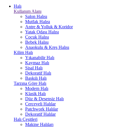
Halı
Kullanım Alanı
Salon Halısı
Mutfak Halısı
Antre & Yolluk & Koridor
Yatak Odası Halısı
Çocuk Halısı
Bebek Halısı
Anaokulu & Kreş Halısı
Kilim Halı
Yıkanabilir Halı
Kaymaz Halı
Sisal Halı
Dekoratif Halı
Baskılı Halı
Tarzına Göre Halı
Modern Halı
Klasik Halı
Düz & Desensiz Halı
Çerçeveli Halılar
Patchwork Halılar
Dekoratif Halılar
Halı Çeşitleri
Makine Halıları