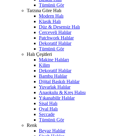
Tümünü Gör
Tarzına Göre Halı
Modern Halı
Klasik Halı
Düz & Desensiz Halı
Çerçeveli Halılar
Patchwork Halılar
Dekoratif Halılar
Tümünü Gör
Halı Çeşitleri
Makine Halıları
Kilim
Dekoratif Halılar
Bambu Halılar
Dijital Baskılı Halılar
Yuvarlak Halılar
Anaokulu & Kreş Halısı
Yıkanabilir Halılar
Sisal Halı
Oval Halı
Seccade
Tümünü Gör
Renk
Beyaz Halılar