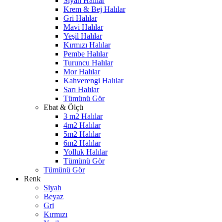
Siyah Halılar
Krem & Bej Halılar
Gri Halılar
Mavi Halılar
Yeşil Halılar
Kırmızı Halılar
Pembe Halılar
Turuncu Halılar
Mor Halılar
Kahverengi Halılar
Sarı Halılar
Tümünü Gör
Ebat & Ölçü
3 m2 Halılar
4m2 Halılar
5m2 Halılar
6m2 Halılar
Yolluk Halılar
Tümünü Gör
Tümünü Gör
Renk
Siyah
Beyaz
Gri
Kırmızı