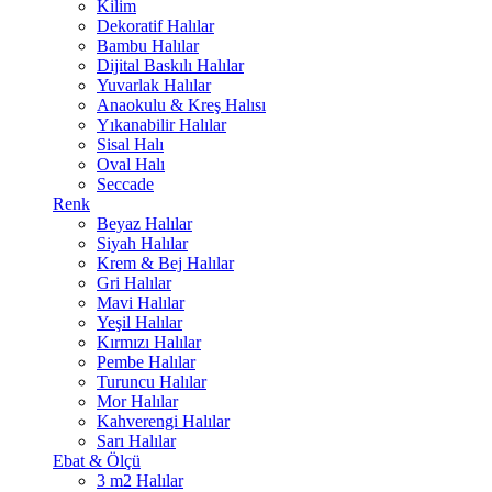
Kilim
Dekoratif Halılar
Bambu Halılar
Dijital Baskılı Halılar
Yuvarlak Halılar
Anaokulu & Kreş Halısı
Yıkanabilir Halılar
Sisal Halı
Oval Halı
Seccade
Renk
Beyaz Halılar
Siyah Halılar
Krem & Bej Halılar
Gri Halılar
Mavi Halılar
Yeşil Halılar
Kırmızı Halılar
Pembe Halılar
Turuncu Halılar
Mor Halılar
Kahverengi Halılar
Sarı Halılar
Ebat & Ölçü
3 m2 Halılar