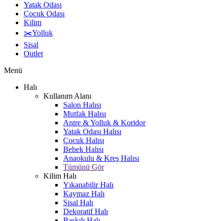
Yatak Odası
Çocuk Odası
Kilim
✂️Yolluk
Sisal
Outlet
Menü
Halı
Kullanım Alanı
Salon Halısı
Mutfak Halısı
Antre & Yolluk & Koridor
Yatak Odası Halısı
Çocuk Halısı
Bebek Halısı
Anaokulu & Kreş Halısı
Tümünü Gör
Kilim Halı
Yıkanabilir Halı
Kaymaz Halı
Sisal Halı
Dekoratif Halı
Baskılı Halı