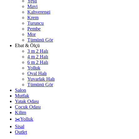
Yeşil
Mavi
Kahverengi
Krem
Turuncu
Pembe
Mor
Tümünü Gör
Ebat & Ölçü
3 m 2 Halı
4 m 2 Halı
6 m 2 Halı
Yolluk
Oval Halı
Yuvarlak Halı
Tümünü Gör
Salon
Mutfak
Yatak Odası
Çocuk Odası
Kilim
✂️Yolluk
Sisal
Outlet