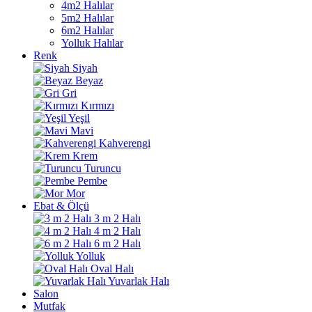
4m2 Halılar
5m2 Halılar
6m2 Halılar
Yolluk Halılar
Renk
Siyah
Beyaz
Gri
Kırmızı
Yeşil
Mavi
Kahverengi
Krem
Turuncu
Pembe
Mor
Ebat & Ölçü
3 m 2 Halı
4 m 2 Halı
6 m 2 Halı
Yolluk
Oval Halı
Yuvarlak Halı
Salon
Mutfak