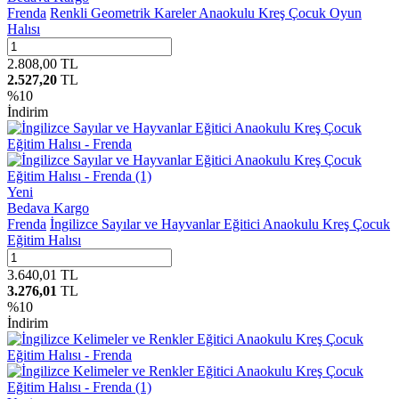
Frenda
Renkli Geometrik Kareler Anaokulu Kreş Çocuk Oyun
Halısı
2.808,00
TL
2.527,20
TL
%
10
İndirim
Yeni
Bedava Kargo
Frenda
İngilizce Sayılar ve Hayvanlar Eğitici Anaokulu Kreş Çocuk
Eğitim Halısı
3.640,01
TL
3.276,01
TL
%
10
İndirim