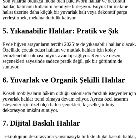
Son yıllarda oldukça moda olan patchwork halılar ve dekoratif
halılar, katmanlı kullanım trendiyle birleşiyor. Büyük bir makine
halısı üzerine daha küçük bir yuvarlak halı veya dekoratif parça
yerleştirmek, mekâna derinlik katıyor.
5. Yıkanabilir Halılar: Pratik ve Şık
Evde hijyen arayanların tercihi 2025’te de yıkanabilir halılar olacak.
Özellikle çocuk odası halıları ve mutfak halıları için kolay
temizlenebilir olması büyük avantaj sağlıyor. Renk ve desen
seçenekleri sayesinde sadece pratik değil, şık bir görünüm de
sunuyor.
6. Yuvarlak ve Organik Şekilli Halılar
Köşeli mobilyaların hâkim olduğu salonlarda farklılık isteyenler için
yuvarlak halılar trend olmaya devam ediyor. Ayrıca özel tasarım
isteyenler için özel ölçü halı seçenekleri, kişiselleştirilmiş
dekorasyon imkânı sunuyor.
7. Dijital Baskılı Halılar
Teknolojinin dekorasyona yansımasıyla birlikte dijital baskılı halılar,