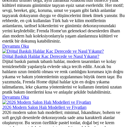
dekoratif ürünler değil; aynı zamanda Anadolu'nun binlerce yıllık
kültürel mirasını günümüze taşıyan eşsiz sanat eserleridir. Her motif;
sevgi, bereket, güç, koruma, umut ve yaşam gibi farklı anlamlar
taşıyarak dokuyanın duygu ve düşüncelerini ilmek ilmek yansıtır. Bu
rehberde, en çok kullanılan Türk halı ve kilim motiflerinin
anlamlarını, tarihsel kökenlerini ve günümüz dekorasyonundaki
yerini keşfedebilir; Frenda Home'un geleneksel desenlerden ilham
alan modern halı koleksiyonlarıyla yaşam alanlarınıza kültürel ve
estetik bir dokunuş katabilirsiniz.
Devamını Oku
Dijital Baskılı Halılar Kaç Derecede ve Nasıl Yıkanır?
Dijital baskılı pamuk tabanlı halılar, modern tasarımları ve kolay
temizlenebilir yapılarıyla evlerde sıkça tercih edilir. Ancak bu
halıların uzun ömürlü olması ve renk canlılığını koruması için doğru
yıkama ve bakım yöntemlerinin uygulanması büyük önem taşır. Bu
yazımızda, Frenda Home dijital halılar için en doğru yıkama
talimatlarını, leke çıkarma yöntemlerini ve kullanım ömrünü uzatan
pratik bakım önerilerini kısa ve anlaşılır şekilde bulabilirsiniz.
Devamını Oku
2026 Modern Salon Halı Modelleri ve Fiyatları
2026 modern salon halı modelleri; minimal, İskandinav, bohem ve
soft geçişli desenlerle dekorasyonda sade ama karakterli alanlar
oluşturuyor. Bu sezon özellikle pastel tonlar, doğal bej ve krem