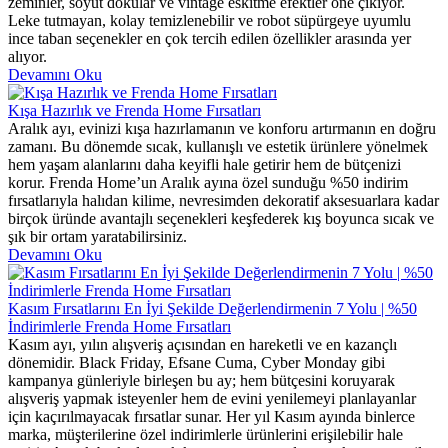
zeminler, soyut dokular ve vintage eskitme efektler öne çıkıyor.
Leke tutmayan, kolay temizlenebilir ve robot süpürgeye uyumlu
ince taban seçenekler en çok tercih edilen özellikler arasında yer
alıyor.
Devamını Oku
Kışa Hazırlık ve Frenda Home Fırsatları
Aralık ayı, evinizi kışa hazırlamanın ve konforu artırmanın en doğru
zamanı. Bu dönemde sıcak, kullanışlı ve estetik ürünlere yönelmek
hem yaşam alanlarını daha keyifli hale getirir hem de bütçenizi
korur. Frenda Home’un Aralık ayına özel sunduğu %50 indirim
fırsatlarıyla halıdan kilime, nevresimden dekoratif aksesuarlara kadar
birçok üründe avantajlı seçenekleri keşfederek kış boyunca sıcak ve
şık bir ortam yaratabilirsiniz.
Devamını Oku
Kasım Fırsatlarını En İyi Şekilde Değerlendirmenin 7 Yolu | %50
İndirimlerle Frenda Home Fırsatları
Kasım ayı, yılın alışveriş açısından en hareketli ve en kazançlı
dönemidir. Black Friday, Efsane Cuma, Cyber Monday gibi
kampanya günleriyle birleşen bu ay; hem bütçesini koruyarak
alışveriş yapmak isteyenler hem de evini yenilemeyi planlayanlar
için kaçırılmayacak fırsatlar sunar. Her yıl Kasım ayında binlerce
marka, müşterilerine özel indirimlerle ürünlerini erişilebilir hale