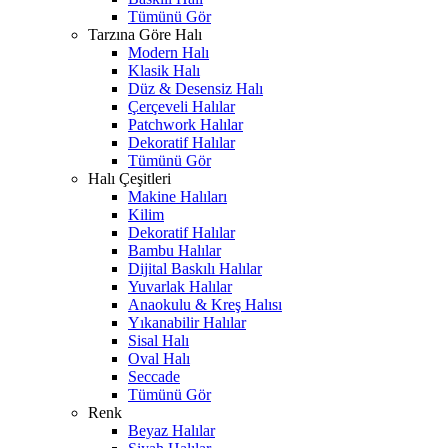
Tümünü Gör
Tarzına Göre Halı
Modern Halı
Klasik Halı
Düz & Desensiz Halı
Çerçeveli Halılar
Patchwork Halılar
Dekoratif Halılar
Tümünü Gör
Halı Çeşitleri
Makine Halıları
Kilim
Dekoratif Halılar
Bambu Halılar
Dijital Baskılı Halılar
Yuvarlak Halılar
Anaokulu & Kreş Halısı
Yıkanabilir Halılar
Sisal Halı
Oval Halı
Seccade
Tümünü Gör
Renk
Beyaz Halılar