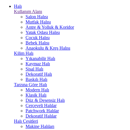
Halı
Kullanım Alanı
Salon Halısı
Mutfak Halısı
Antre & Yolluk & Koridor
Yatak Odası Halısı
Çocuk Halısı
Bebek Halısı
Anaokulu & Kreş Halısı
Kilim Halı
Yıkanabilir Halı
Kaymaz Halı
Sisal Halı
Dekoratif Halı
Baskılı Halı
Tarzına Göre Halı
Modern Halı
Klasik Halı
Düz & Desensiz Halı
Çerçeveli Halılar
Patchwork Halılar
Dekoratif Halılar
Halı Çeşitleri
Makine Halıları