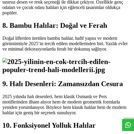
sınırsız desen ve renk seçeneği ile dikkat çekiyor. Özellikle genç
odaları ve çocuk odası halıları için eğlenceli tasarımlar oldukça
popüler.
8. Bambu Halılar: Doğal ve Ferah
Doğal liflerden üretilen bambu halılar, hafif yapısı ve modern
görünümüyle 2025’in tercih edilen modellerinden biri. Yazlık evler
ve minimal dekorasyonlarda ferah bir dokunuş sağlıyor.
9. Halı Desenleri: Zamansızdan Cesura
2025 yılında halı desenleri, hem klasik Osmanlı ve Pers
motiflerinden ilham alıyor hem de modern geometrik formlarla
W
h
t
s
a
p
p
D
e
s
e
H
a
t
t
yeniden yorumlanıyor. Böylece hem klasik halılar hem de modern
halılar için geniş bir seçenek sunuluyor.
10. Fonksiyonel Yolluk Halılar