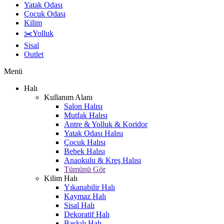
Yatak Odası
Çocuk Odası
Kilim
✂️Yolluk
Sisal
Outlet
Menü
Halı
Kullanım Alanı
Salon Halısı
Mutfak Halısı
Antre & Yolluk & Koridor
Yatak Odası Halısı
Çocuk Halısı
Bebek Halısı
Anaokulu & Kreş Halısı
Tümünü Gör
Kilim Halı
Yıkanabilir Halı
Kaymaz Halı
Sisal Halı
Dekoratif Halı
Baskılı Halı