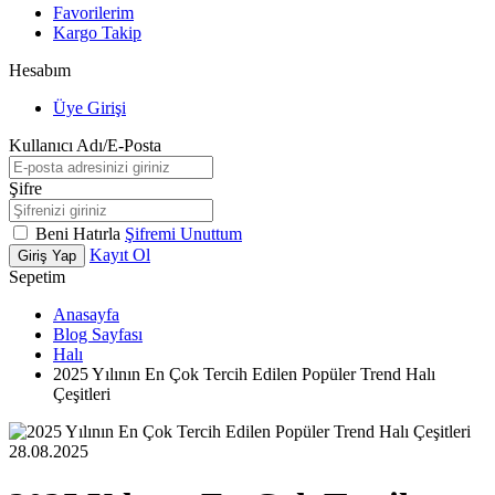
Favorilerim
Kargo Takip
Hesabım
Üye Girişi
Kullanıcı Adı/E-Posta
Şifre
Beni Hatırla
Şifremi Unuttum
Kayıt Ol
Giriş Yap
Sepetim
Anasayfa
Blog Sayfası
Halı
2025 Yılının En Çok Tercih Edilen Popüler Trend Halı
Çeşitleri
28.08.2025