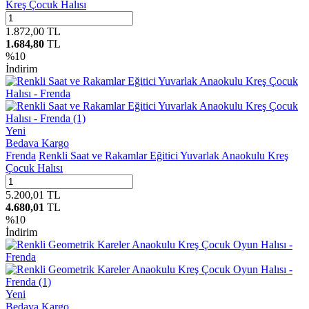
Kreş Çocuk Halısı
1.872,00
TL
1.684,80
TL
%
10
İndirim
Yeni
Bedava Kargo
Frenda
Renkli Saat ve Rakamlar Eğitici Yuvarlak Anaokulu Kreş
Çocuk Halısı
5.200,01
TL
4.680,01
TL
%
10
İndirim
Yeni
Bedava Kargo