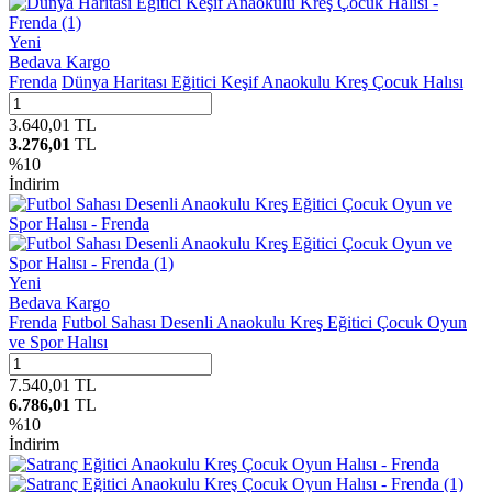
Yeni
Bedava Kargo
Frenda
Dünya Haritası Eğitici Keşif Anaokulu Kreş Çocuk Halısı
3.640,01
TL
3.276,01
TL
%
10
İndirim
Yeni
Bedava Kargo
Frenda
Futbol Sahası Desenli Anaokulu Kreş Eğitici Çocuk Oyun
ve Spor Halısı
7.540,01
TL
6.786,01
TL
%
10
İndirim