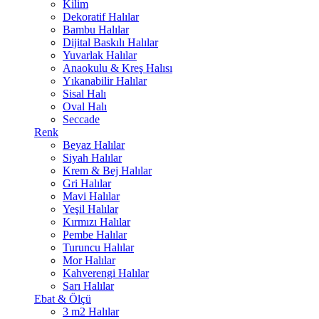
Kilim
Dekoratif Halılar
Bambu Halılar
Dijital Baskılı Halılar
Yuvarlak Halılar
Anaokulu & Kreş Halısı
Yıkanabilir Halılar
Sisal Halı
Oval Halı
Seccade
Renk
Beyaz Halılar
Siyah Halılar
Krem & Bej Halılar
Gri Halılar
Mavi Halılar
Yeşil Halılar
Kırmızı Halılar
Pembe Halılar
Turuncu Halılar
Mor Halılar
Kahverengi Halılar
Sarı Halılar
Ebat & Ölçü
3 m2 Halılar