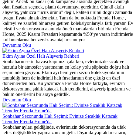
getirir. Ancak bu kadar çok kampanya arasında gerçekten avantajlı
olan fırsatları seçmek, planlı davranmayı gerektirir. Çünkü akıllı
alışveriş, yalnızca “ucuz ürünü” değil, kaliteli ürünü doğru zamanda
uygun fiyata almak demektir. Tam da bu noktada Frenda Home ,
kaliteyi ve zarafeti bir araya getiren koleksiyonlarıyla fark yaratır. Ev
tekstili ve dekorasyon alanında öncü markalardan biri olan Frenda
Home, 2025 Kasım Fırsatları kapsamında %50’ye varan indirimlerle
kullanıcılarına benzersiz avantajlar sunuyor.
Devamını Oku
Ekim Ayına Özel Halı Alışveriş Rehberi
Sonbaharın serin havası kapımızı çalarken, evlerimizde sıcak ve
huzurlu bir atmosfer yaratmanın en kolay yolu şüphesiz doğru halı
seçiminden geçiyor. Ekim ayı hem yeni sezon koleksiyonlarının
tanıtıldığı hem de indirimli halı fırsatlarının öne çıktığı en özel
dönemlerden biri. Bu yazımızda Frenda Home farkıyla, evinizin
dekorasyonuna şıklık katacak halı trendlerini, alışveriş ipuçlarını ve
bakım önerilerini bir araya getirdik.
Devamını Oku
Sonbahar Sezonunda Halı Seçimi: Evinize Sıcaklık Katacak
Trendler Frenda Home'da
Sonbahar ayları geldiğinde, evlerimizin dekorasyonunda da ufak
tefek değişiklikler yapma zamanı gelir. Dışarıda yapraklar sararır,