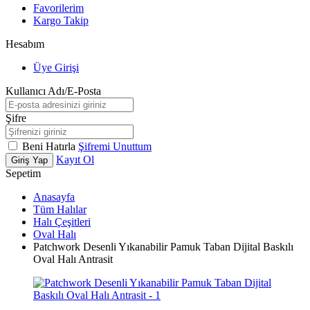
Favorilerim
Kargo Takip
Hesabım
Üye Girişi
Kullanıcı Adı/E-Posta
Şifre
Beni Hatırla
Şifremi Unuttum
Kayıt Ol
Giriş Yap
Sepetim
Anasayfa
Tüm Halılar
Halı Çeşitleri
Oval Halı
Patchwork Desenli Yıkanabilir Pamuk Taban Dijital Baskılı
Oval Halı Antrasit