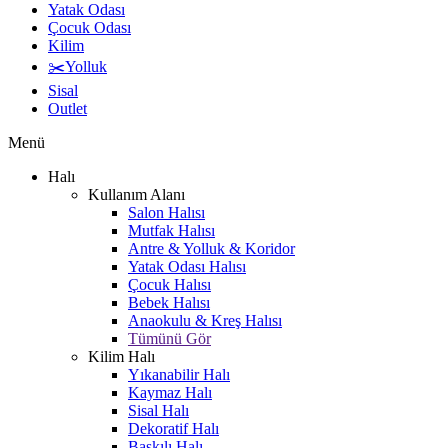
Yatak Odası
Çocuk Odası
Kilim
✂️Yolluk
Sisal
Outlet
Menü
Halı
Kullanım Alanı
Salon Halısı
Mutfak Halısı
Antre & Yolluk & Koridor
Yatak Odası Halısı
Çocuk Halısı
Bebek Halısı
Anaokulu & Kreş Halısı
Tümünü Gör
Kilim Halı
Yıkanabilir Halı
Kaymaz Halı
Sisal Halı
Dekoratif Halı
Baskılı Halı