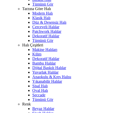
Tümünü Gör
Tarzına Göre Halı
Modern Halı
Klasik Halı
Düz & Desensiz Halı
Çerçeveli Halılar
Patchwork Halılar
Dekoratif Halılar
Tümünü Gör
Halı Çeşitleri
Makine Halıları
Kilim
Dekoratif Halılar
Bambu Halılar
Dijital Baskılı Halılar
Yuvarlak Halılar
Anaokulu & Kreş Halısı
Yıkanabilir Halılar
Sisal Halı
Oval Halı
Seccade
Tümünü Gör
Renk
Beyaz Halılar