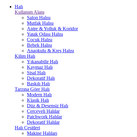
Halı
Kullanım Alanı
Salon Halısı
Mutfak Halısı
Antre & Yolluk & Koridor
Yatak Odası Halısı
Çocuk Halısı
Bebek Halısı
Anaokulu & Kreş Halısı
Kilim Halı
Yıkanabilir Halı
Kaymaz Halı
Sisal Halı
Dekoratif Halı
Baskılı Halı
Tarzına Göre Halı
Modern Halı
Klasik Halı
Düz & Desensiz Halı
Çerçeveli Halılar
Patchwork Halılar
Dekoratif Halılar
Halı Çeşitleri
Makine Halıları