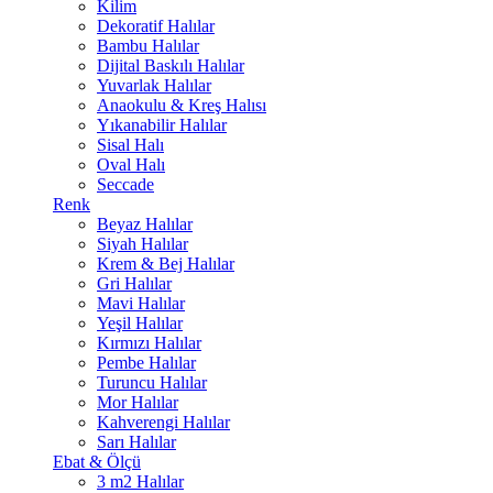
Kilim
Dekoratif Halılar
Bambu Halılar
Dijital Baskılı Halılar
Yuvarlak Halılar
Anaokulu & Kreş Halısı
Yıkanabilir Halılar
Sisal Halı
Oval Halı
Seccade
Renk
Beyaz Halılar
Siyah Halılar
Krem & Bej Halılar
Gri Halılar
Mavi Halılar
Yeşil Halılar
Kırmızı Halılar
Pembe Halılar
Turuncu Halılar
Mor Halılar
Kahverengi Halılar
Sarı Halılar
Ebat & Ölçü
3 m2 Halılar