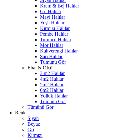
Siyah Halılar
Krem & Bej Halılar
Gri Halılar
Mavi Halılar
Yeşil Halılar
Kırmızı Halılar
Pembe Halılar
Turuncu Halılar
Mor Halılar
Kahverengi Halılar
Sarı Halılar
Tümünü Gör
Ebat & Ölçü
3 m2 Halılar
4m2 Halılar
5m2 Halılar
6m2 Halılar
Yolluk Halılar
Tümünü Gör
Tümünü Gör
Renk
Siyah
Beyaz
Gri
Kırmızı