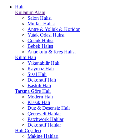
Halı
Kullanım Alanı
Salon Halısı
Mutfak Halısı
Antre & Yolluk & Koridor
Yatak Odası Halısı
Çocuk Halısı
Bebek Halısı
Anaokulu & Kreş Halısı
Kilim Halı
Yıkanabilir Halı
Kaymaz Halı
Sisal Halı
Dekoratif Halı
Baskılı Halı
Tarzına Göre Halı
Modern Halı
Klasik Halı
Düz & Desensiz Halı
Çerçeveli Halılar
Patchwork Halılar
Dekoratif Halılar
Halı Çeşitleri
Makine Halıları