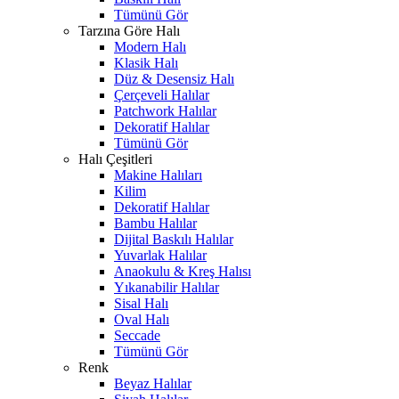
Tümünü Gör
Tarzına Göre Halı
Modern Halı
Klasik Halı
Düz & Desensiz Halı
Çerçeveli Halılar
Patchwork Halılar
Dekoratif Halılar
Tümünü Gör
Halı Çeşitleri
Makine Halıları
Kilim
Dekoratif Halılar
Bambu Halılar
Dijital Baskılı Halılar
Yuvarlak Halılar
Anaokulu & Kreş Halısı
Yıkanabilir Halılar
Sisal Halı
Oval Halı
Seccade
Tümünü Gör
Renk
Beyaz Halılar