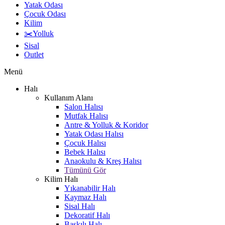
Yatak Odası
Çocuk Odası
Kilim
✂️Yolluk
Sisal
Outlet
Menü
Halı
Kullanım Alanı
Salon Halısı
Mutfak Halısı
Antre & Yolluk & Koridor
Yatak Odası Halısı
Çocuk Halısı
Bebek Halısı
Anaokulu & Kreş Halısı
Tümünü Gör
Kilim Halı
Yıkanabilir Halı
Kaymaz Halı
Sisal Halı
Dekoratif Halı
Baskılı Halı