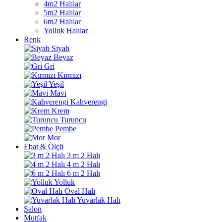
4m2 Halılar
5m2 Halılar
6m2 Halılar
Yolluk Halılar
Renk
Siyah
Beyaz
Gri
Kırmızı
Yeşil
Mavi
Kahverengi
Krem
Turuncu
Pembe
Mor
Ebat & Ölçü
3 m 2 Halı
4 m 2 Halı
6 m 2 Halı
Yolluk
Oval Halı
Yuvarlak Halı
Salon
Mutfak