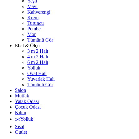
Yeşil
Mavi
Kahverengi
Krem
Turuncu
Pembe
Mor
Tümünü Gör
Ebat & Ölçü
3 m 2 Halı
4 m 2 Halı
6 m 2 Halı
Yolluk
Oval Halı
Yuvarlak Halı
Tümünü Gör
Salon
Mutfak
Yatak Odası
Çocuk Odası
Kilim
✂️Yolluk
Sisal
Outlet